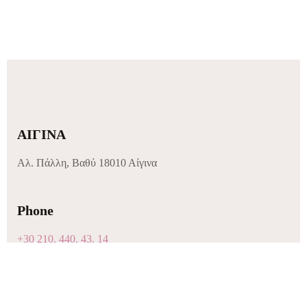
ΑΙΓΙΝΑ
Αλ. Πάλλη, Βαθύ 18010 Αίγινα
Phone
+30 210. 440. 43. 14
+30 229. 705. 30. 12
+30 693. 740. 82. 89