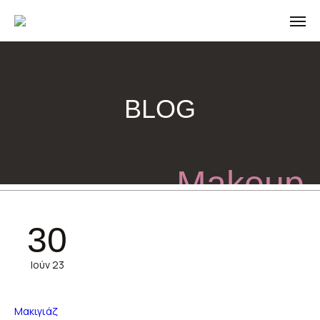
BLOG
Makeup
30
Ιούν 23
Μακιγιάζ