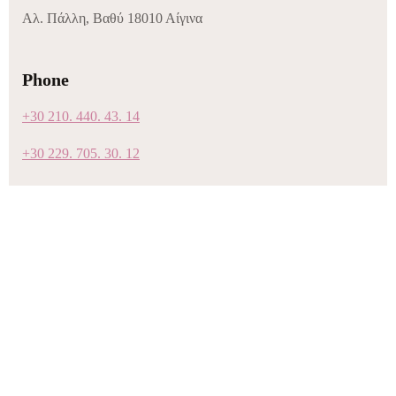
Αλ. Πάλλη, Βαθύ 18010 Αίγινα
Phone
+30 210. 440. 43. 14
+30 229. 705. 30. 12
+30 693. 740. 82. 89
Email
info@sorellebeauty.gr
Follow
Facebook
Instagram
TikTok
ΠΟΛΙΤΙΚΗ ΠΡΟΣΤΑΣΙΑΣ ΠΡΟΣΩΠΙΚΩΝ ΔΕΔΟΜΕΝΩΝ