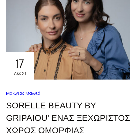
17
Δεκ 21
Μακιγιάζ
Μαλλιά
SORELLE BEAUTY BY
GRIPAIOU’ ΈΝΑΣ ΞΕΧΩΡΙΣΤΌΣ
ΧΏΡΟΣ ΟΜΟΡΦΙΆΣ